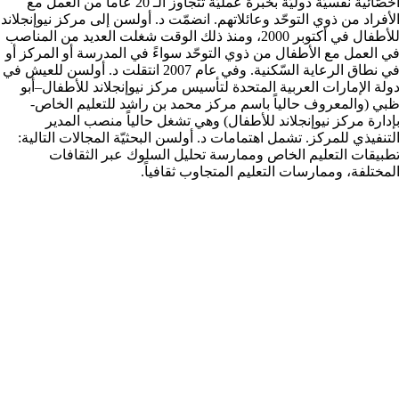
أخصّائية نفسيّة دوليّة بخبرة عمليّة تتجاوز الـ 20 عاماً من العمل مع
لأفراد من ذوي التوحّد وعائلاتهم. انضمّت د. أولسن إلى مركز نيوإنجلاند
للأطفال في أكتوبر 2000، ومنذ ذلك الوقت شغلت العديد من المناصب
ي العمل مع الأطفال من ذوي التوحّد سواءً في المدرسة أو المركز أو
في نطاق الرعاية السّكنية. وفي عام 2007 انتقلت د. أولسن للعيش في
ولة الإمارات العربية المتحدة لتأسيس مركز نيوإنجلاند للأطفال–أبو
بي (والمعروف حالياً باسم مركز محمد بن راشد للتعليم الخاص-
إدارة مركز نيوإنجلاند للأطفال) وهي تشغل حالياً منصب المدير
لتنفيذي للمركز. تشمل اهتمامات د. أولسن البحثيّة المجالات التالية:
طبيقات التعليم الخاص وممارسة تحليل السلوك عبر الثقافات
لمختلفة، وممارسات التعليم المتجاوب ثقافياً.