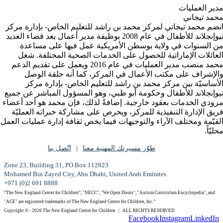
دير العمليات
حمد تيجاني
نضم محمد تيجاني لمركز محمد بن راشد للتعليم الخاص- بإدارة مركز
نيوإنجلاند للأطفال في عام 2008 بوظيفة مدير أعمال بعد قضاء العديد
ن السنوات في ولاية بوسطن الأمريكية عمل فيها على مساعدة
لعائلات الإماراتية للحصول على الخدمات الصحية المختلفة. شغل
محمد منصب مدير العمليات في عام 2016 ويعمل على تقديم الدعم
الإشراف على مكتب الأعمال في المركز، كما أنه حلقة الوصل
لأساسيّة بين مركز محمد بن راشد للتعليم الخاص- بإدارة مركز
يوإنجلاند للأطفال وحكومة أبو ظبي، وهو المسؤول المباشر عن جميع
زودي الخدمات بعقود خارجية. إضافةً لذلك، فإن محمد هو أحد أعضاء
ريق الإدارة التنفيذية للمركز، ويحرص على مشاركة خبراته العمليّة
لقيّمة ومختلف الآراء والتوجيهات فيما يخص ثقافة إدارة عمليات العمل
حليّاً.
طوّر مسيرتك المهنية معنا
اتّصل بنا
Zone 23, Building 31, PO Box 112923
Mohamed Bin Zayed City, Abu Dhabi, United Arab Emirates
+971 (0)2 691 8888
“The New England Center for Children”, "NECC", "We Open Doors", "Autism Curriculum Encyclopedia", and
"ACE" are registered trademarks of The New England Center for Children, Inc.”
Copyright © -
2026 The New England Center for Children | ALL RIGHTS RESERVED
Facebook
Instagram
LinkedIn