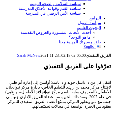
سياسة السلامة والصحة المهنية
سياسة القيم وقواعد الأخلاق المدرسية
سياسة الأمن الرقمي في المدرسة
البرامج
سياسة القبول
البحوث العلمية
أحدث الأبحاث المنشورة والعروض التقديمية
ما هو التوحد؟
طوّر مسيرتك المهنية معنا
English
الفريق التنفيذي
2021-11-23T02:18:02-05:00
Sarah McNew
تعرّفوا على الفريق التنفيذي
انتقل كل من د. دانييل جولد و د. باميلا أولسن إلى إمارة أبو ظبي
لافتتاح مركز محمد بن راشد للتعليم الخاص- بإدارة مركز نيوإنجلاند
للأطفال (المعروف سابقاً باسم مركز نيوإنجلاند للأطفال–أبو ظبي)
في عام 2007. ومنذ ذلك الحين، نما أعضاء الفريق الإداري جنباً إلى
جنب مع نمو وتطور المركز. يتمتّع أعضاء الفريق التنفيذي للمركز
بعقود من الخبرة الواسعة في مجالات تخصّصاتهم.