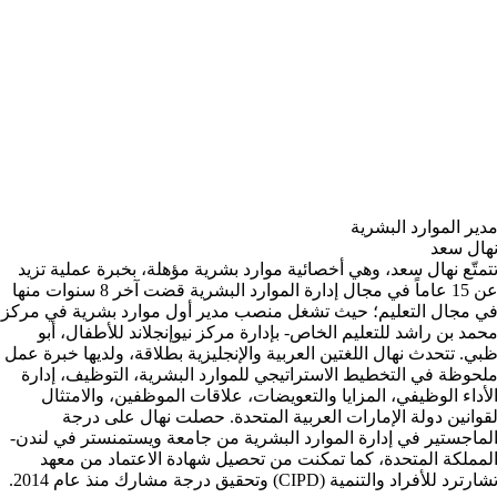
دير الموارد البشرية
هال سعد
تمتّع نهال سعد، وهي أخصائية موارد بشرية مؤهلة، بخبرة عملية تزيد
عن 15 عاماً في مجال إدارة الموارد البشرية قضت آخر 8 سنوات منها
ي مجال التعليم؛ حيث تشغل منصب مدير أول موارد بشرية في مركز
حمد بن راشد للتعليم الخاص- بإدارة مركز نيوإنجلاند للأطفال، أبو
بي. تتحدث نهال اللغتين العربية والإنجليزية بطلاقة، ولديها خبرة عمل
لحوظة في التخطيط الاستراتيجي للموارد البشرية، التوظيف، إدارة
لأداء الوظيفي، المزايا والتعويضات، علاقات الموظفين، والامتثال
قوانين دولة الإمارات العربية المتحدة. حصلت نهال على درجة
لماجستير في إدارة الموارد البشرية من جامعة ويستمنستر في لندن-
لمملكة المتحدة، كما تمكنت من تحصيل شهادة الاعتماد من معهد
شارترد للأفراد والتنمية (CIPD) وتحقيق درجة مشارك منذ عام 2014.