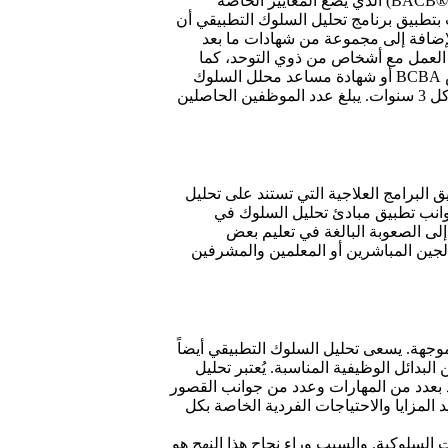
يجب على الشخص المسؤول عن تطبيق برنامج تحليل السلوك التطبيقي أن يكون محلل سلوك مختص. وهناك مجلس اعتماد محللي السلوك (®BACB) الذي يضع المعايير الخاصة
BCB. ويمكن إيجاد هذه المعايير هنا .www.bacb.com ويجب على من يرغب بتطبيق برنامج تحليل السلوك التطبيقي أن
الإضافة إلى مجموعة من شهادات ما بعد
ي العمل مع أشخاص من ذوي التوحد، كما
يجب أن تكون هذه الخبرة خاضعة للإشراف من قبل مختص. علاوةً على ذلك، يجب على الشخص الحاصل على شهادة محلل السلوك المرخص BCBA أو شهادة مساعد محلل السلوك
المرخص BCABA أن يعمل على مواكبة جميع التطورات في هذا المجال من خلال الحصول على ما لا يقل عن 36 ساعة من التعليم المستمر كل 3 سنوات. يبلغ عدد الموظفين الحاصلين
 البرامج العلاجية التي تستند على تحليل
يد من جوانب تطبيق مبادئ تحليل السلوك في
إلى الصعوبة البالغة في تعليم بعض
لجين المباشرين أو المعلمين والمشرفين
مات الموجهة. يسعى تحليل السلوك التطبيقي أيضاً
ائل الوظيفية المناسبة. يُعتبر تحليل
 بعدد من المهارات وعدد من جوانب القصور
المزايا والاحتياجات الفردية الخاصة بكل
 المشكلات السلوكية. والسبب وراء نجاح هذا النهج هو