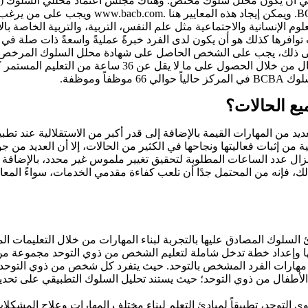
للحصول على شهادة محلل السلوك المرخص من قبل المجلس ®A
 الإنسانية والاجتماعية مثل علم النفس، التربية، والتربية الخاصة ب
 توافرها كذلك هو أن يكون لدى الفرد خبرةً عمليةً واسعةً ذات صلة ف
وموظفة.
 من المهارات القيمة بالإضافة إلى قدر أكبر من الاستقلالية عند تطبيق
برامج العلاجية من إثبات فعاليتها ونجاحها في الكثير من الحالات، إلا أن العد
 يزال عدد الساعات المطلوبة لتحقيق تغيير ملموس غير محدد، بالإضافة 
ك، فإنه من المحتمل جدًا أن تلعب كفاءة مقدمي الخدمات، سواءً المعا
 مجموعة من مبادئ السلوك المصادق عليها بالتجربة لبناء المهارات من خلال التعلي
وإعداد خطة تدخل شاملة لتعليم الشخص من ذوي التوحد مجموعة من البد
ي مهارات الفرد المشخص بالتوحد. حيث يتفرد كل شخص من ذوي التوحد
الأطفال من ذوي التوحد؛ حيث يستند تحليل السلوك التطبيقي على تحديد 
للتعامل مع الأشخاص من ذوي التوحد، تطبيقاً لمبادئ التعلم لبناء مختلف المهارات وعلاج