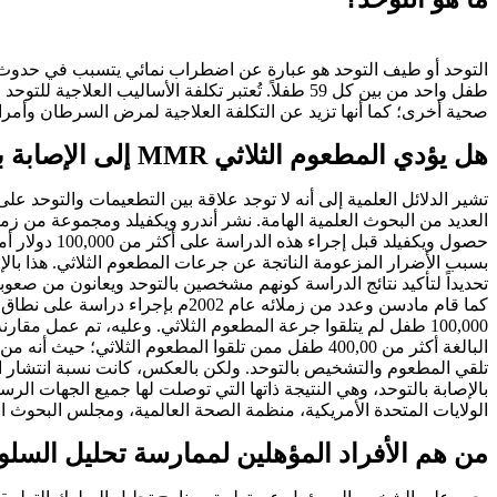
التوحد أو طيف التوحد هو عبارة عن اضطراب نمائي يتسبب في حدوث 
طفل واحد من بين كل 59 طفلاً. تُعتبر تكلفة الأسا
صحية أخرى؛ كما أنها تزيد عن التكلفة العلاجية لمرض السرطان وأمرا
هل يؤدي المطعوم الثلاثي MMR إلى الإصابة بالتوحد؟
تشير الدلائل العلمية إلى أنه لا توجد علاقة بين التطعيمات والتوحد ع
العديد من البحوث العلمية الهامة. نشر أندرو ويكفيلد ومجموعة من زملائ
حصول ويكفيل
بسبب الأضرار المزعومة الناتجة عن جرعات المطعوم الثلاثي. هذا بالإضا
تحديداً لتأكيد نتائج الدراسة كونهم مشخصين بالتوحد ويعانون من صعوب
100,000 طفل لم يتلقوا جرعة المطعوم الثلاثي. وعليه، تم عمل 
البالغة أكثر من 400,00 طفل ممن تلقوا المطعوم الث
تلقي المطعوم والتشخيص بالتوحد. ولكن بالعكس، كانت نسبة انتشار الت
بالإصابة بالتوحد، وهي النتيجة ذاتها التي توصلت لها جميع الجهات الرس
الولايات المتحدة الأمريكية، منظمة الصحة العالمية، ومجلس البحوث ا
من هم الأفراد المؤهلين لممارسة تحليل السلوك ال