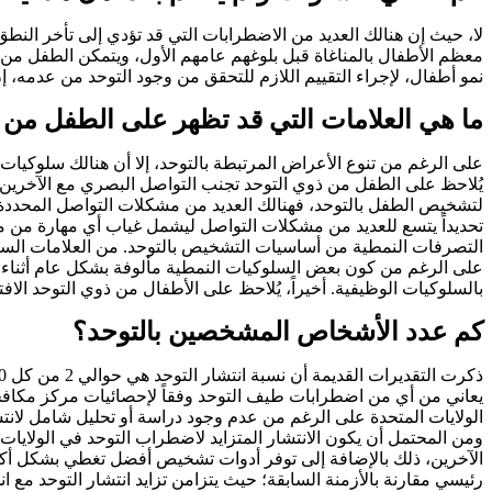
لا، حيث إن هنالك العديد من الاضطرابات التي قد تؤدي إلى تأخر النطق
نمو أطفال، لإجراء التقييم اللازم للتحقق من وجود التوحد من عدمه، إن
ما هي العلامات التي قد تظهر على الطفل من 
على الرغم من تنوع الأعراض المرتبطة بالتوحد، إلا أن هنالك سلوكيا
يُلاحظ على الطفل من ذوي التوحد تجنب التواصل البصري مع الآخرين 
لتشخيص الطفل بالتوحد، فهنالك العديد من مشكلات التواصل المحددة وا
تحديداً يتسع للعديد من مشكلات التواصل ليشمل غياب أي مهارة من مها
التصرفات النمطية من أساسيات التشخيص بالتوحد. من العلامات السائ
على الرغم من كون بعض السلوكيات النمطية مألوفة بشكل عام أثناء النمو
بالسلوكيات الوظيفية. أخيراً، يُلاحظ على الأطفال من ذوي التوحد الافتق
كم عدد الأشخاص المشخصين بالتوحد؟
الولايات المتحدة على الرغم من عدم وجود دراسة أو تحليل شامل لانتش
ومن المحتمل أن يكون الانتشار المتزايد لاضطراب التوحد في الولايا
الآخرين، ذلك بالإضافة إلى توفر أدوات تشخيص أفضل تغطي بشكل أكث
رئيسي مقارنة بالأزمنة السابقة؛ حيث يتزامن تزايد انتشار التوحد مع ا