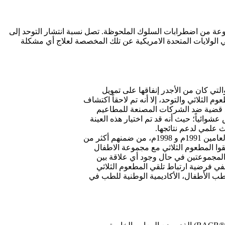
عة من اضطرابات السلوك الملحوظة. تصل نسبة انتشار التوحد إلى
 بالتوحد في الولايات المتحدة الامريكية عن تلك المخصصة لعلاج أي مشكلة
التي كان من الأجدر إنفاقها على تمويل
 الثلاثي والتوحد، إلا أنه تم لاحقاً اكتشاف
مور الذين يسعون لرفع قضية ضد الشركات المصنعة للمطاعيم
وائياً؛ حيث أنه قد تم اختيار هذه العينة
ث علمي لدعم نتائجها.
كما قام مادسن وعدد من زملائه عام 2002م بإجراء دراسة على نطاق واسع في الدنمارك شملت أكثر من نصف مليون طفل ممن وُلدوا بين العامين 1991م و 1998م، من ضمنهم أكثر من
لقوا المطعوم الثلاثي مع مجموعة الاطفال
 بين المجموعتين في حال وجود أي علاقة بين
نفي فرضية ارتباط تلقي المطعوم الثلاثي
 لطب الأطفال، الأكاديمية الوطنية للطب في