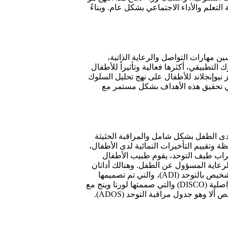
تعلم والأداء الاجتماعي بشكل عام. وبناءً
ين مهارات التواصل والرعاية الذاتية،
التطبيقي، أكثرها فعالية وتأثيراً للأطفال
 نيوإنجلاند للأطفال على نهج تحليل السلوك
في تحقيق هذه الأهداف بشكل مستمر مع
ى الطفل بشكل شامل والمراقبة الحثيثة
 وتقييم التأخيرات النمائية لدى الأطفال،
 وفي حال اعترى الطفل أي من أعراض اضطراب طيف التوحد، يقوم طبيب الأطفال
لرعاية المسؤول عن الطفل. وهنالك أداتان
أساسيتان يستخدمهما الأطباء للتقييم والتي يتوجب على الطبيب الحصول على تدريب كاف حتي يتمكن من استخدامهما. الأولى هي مقابلة التشخيص بالتوحد (ADI)، والتي تم تصميمها
عام 1994م من قبل لجنة خاصة من خبراء التوحد تترأسها كاثرين لورد. أما الأداة الثانية فهي المقابلة التشخيصية للإضطرابات الاجتماعية والتواصلية (DISCO) والتي صممتها لورنا وينج مع
مجموعة من زملائها في الممكلة المتحدة. كما يجب أن يتم إجراء مراقبة منظمة ودقيقة للطفل باستخدام معيار التقييم الذهبي الحالي للتشخيص ألا وهو جدول مراقبة التوحد (ADOS).