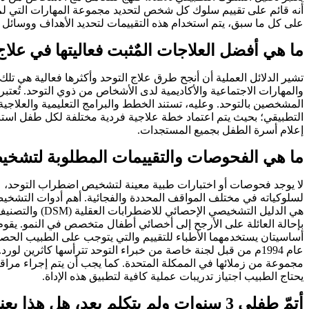
أنه قائم على تقييم سلوك كل شخص لتحديد مجموعة المهارات التي لم يت
على كل ما سبق، يتم استخدام هذه التقييمات لتحديد الأهداف ووسائل ق
ما هي أفضل العلاجات المٌثبت فعاليتها في علاج
تشير الدلائل العملية أن أنجح طرق علاج التوحد وأكثرها فعالية هي تلك 
والمهارات الاجتماعية والأكاديمية لدى الأشخاص من ذوي التوحد. تُعتبر
المشخصين بالتوحد. وعليه، تستند الخطط والبرامج التعليمية والعلاجية
التطبيقي؛ بحيث يتم اعتماد خطة علاجية فردية مختلفة لكل طفل است
إعلام أسرة الطفل بجميع المستجدات.
ما هي الفحوصات والتقييمات المطلوبة لتشخي
لا يوجد فحوصات أو اختبارات طبية معينة لتشخيص اضطراب التوحد، ع
لسلوكياته في مختلف المواقف المحددة والفجائية. أهم أدوات التشخيص
بإحالة العائلة على الأرجح إلى أخصائي أطفال متخصص في النمو. يقوم
يحتاج الطبيب اجتياز تدريبات عملية كافية لتطبيق هذه الإداة.
أتمّ طفلي 3 سنوات ولم يتكلم بعد، هل هذا يعني بالضرورة أنه من ذوي التوحد؟