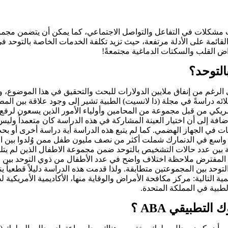
مشكلات في التفاعل والتواصل الاجتماعي، كما يمكن أن يتضمن مجمو
ليب العلاجية للتوحد القائمة على الأدلة مرتفعة، حيث تزيد تكلفة الخدمات الخاصة
ض القلب والسكتات الدماغية مجتمعةً!
لى الرغم من إنفاق ملايين الدولارات للبحث والتحقيق في هذا الموضوع، و
ه دراسةً في مجلة (ذا لانسيت) الطبية تشير إلى وجود علاقة بين المطعوم
د قبل إجراء هذه الدراسة على أكثر من 100,000 دولار أمريكي من قبل مجموعة من المحامين وأولياء الأ
فة إلى أن اختيار العينة المشاركة في هذه الدراسة كان متعمداً وليس عش
ات في الجهاز الهضمي. كما لم يتبع هذه الدراسة أية دراسة أخرى أو بح
مقارنة بين عدد حالات التشخيص بالتوحد ضمن مجموعة الاطفال الذين لم يت
لاثي؛ حيث أنه من المفترض ملاحظة اختلاف واضح في عدد الأطفال من ذوي التوحد
وحد بين المجموعتين متطابقة. ولذا قدمت هذه الدراسة دليلاً قطعياً ي
مية التالية: مركز مكافحة الأمراض والوقاية منها، الأكاديمية الأمريكية
لطبية في المملكة المتحدة.
تطبيقي ABA ؟