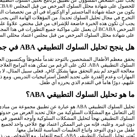
يكون من حملة شهادة الماجستير أو الدكتوراة في أي من تخصصات العلوم
التخرج في مجال تحليل السلوك تحديداً. من المؤهلات الهامة التي يجب
على شهادة محلل السلوك المرخص من قبل مجلس اعتماد محللي السلوك BCBA في المركز حالياً حوالي 66 موظفاً 
هل ينجح تحليل السلوك التطبيقي ABA في جميع الحالات؟
يحقق معظم الأطفال المشخصين بالتوحد تقدماً ملحوظاً ويكتسبون العديد
السلوك التطبيقي ABA. لكن على الرغم من تمكن هذه ال
معالجة التوحد لم يتم التحقق منها بشكلٍ كافٍ. فعلى سبيل المثال، لا
المهارات وعدم القدرة على تحديد أفضل استراتيجيات التدريس. ومع ذل
عليهم، دورًا هاماً في التقدم الذي يحرزه أي طفل.
ما هو تحليل السلوك التطبيقي ABA؟
تحليل السلوك التطبيقي ABA هو عبارة عن تطبيق
إلى التعامل مع المشكلات السلوكية من خلال تحديد الغرض من حدوثها 
السلوك التطبيقي نهجاً لتحليل المشكلات السلوكية وأوجه القصور ف
دون غيره. وعليه، فإنه من غير الممكن اعتماد نهج علاجي واحد لجميع 
طفل من ذوي التوحد واتباع التعليمات المناسبة للتعامل معها.
يُعتبر تحليل السلوك التطبيقي ABA، كنهج 