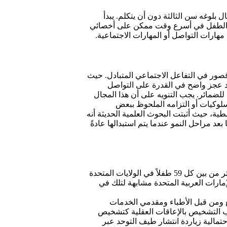
بلوغه سن الثالثة دون أن يتكلم. يبدأ
ل من استخدام كلمات مفردة للتواصل قبل إتمام 18 شهراً. لذلك يجب عرض الطفل في أسرع وقت ممكن على أخصائي
مهارات التواصل أو المهارات الاجتماعية.
قصور في التفاعل الاجتماعي المتبادل. حيث
ود عجز واضح في القدرة على التواصل
لضمائر. يجب التنويه على أن هذا المجال
سلوكيات أو التزامه الملحوظ ببعض
، حيث أثبتت البحوث العلمية الحديثة أنه
عد مراحل النمو عندما يتم استبدالها عادةً
ذكرت التقديرات القديمة أن نسبة انتشار التوحد هي حوالي 2 من كل 10,000 شخص، في حين تشير التقديرات الحديثة أن ما نسبته طفل أو أكثر من بين كل 59 طفلاً في الولايات المتحدة
ها (CDC). كما يُعتقد بأن الإحصائيات في دولة الإمارات العربية المتحدة مشابهة لتلك في
ع ومن قبل الأطباء ومقدمي الخدمات
ب التشخيص بالإعاقات العقلية كتشخيص
حتمالية زياردة انتشار طيف التوحد عبر